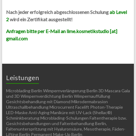
Nach jeder erfolgreich abgeschlossenen Schulung
ab Level
2
wird ein Zertifikat ausgestellt!
Anfragen bitte per E-Mail an lime.kosmetikstudio [at]
gmail.com
Leistungen
Microblading Berlin Wimpernverlängerung Berlin 3D Mascara Gala
und 3D Wimpernverdichtung Berlin Wimpernauffüllung
Gesichtsbehandlung mit Diamond Mikrodermabrasion
Ultraschallbehandlung Microcurrent Facelift Photon-Therapie
LED-Maske Anti-Aging Maniküre mit UV-Lack (Shellac®)
Schminkberatung Microblading-Schulungen Faltentherapie bzw.
Gesichtsbehandlungen und Faltenbehandlung Berlin,
Faltenunterspritzung mit Hyaluronsäure, Mesotherapie, Fäden-
Lifting Berlin Permanent Make-Up Berlin